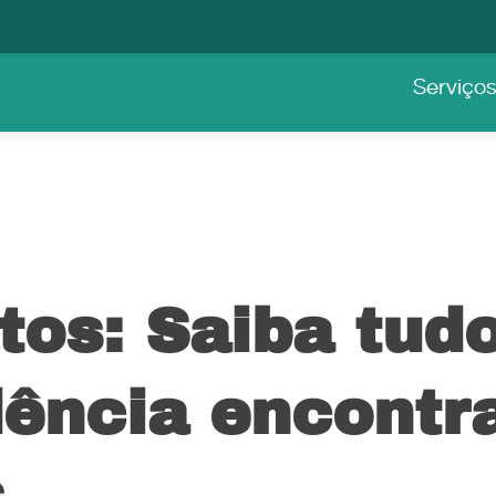
Serviço
tos: Saiba tud
dência encontr
s