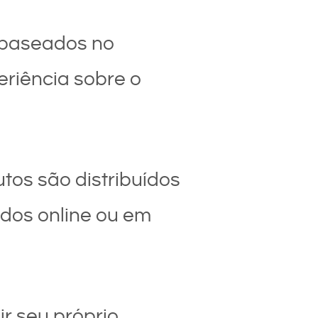
 baseados no
eriência sobre o
tos são distribuídos
idos online ou em
r seu próprio