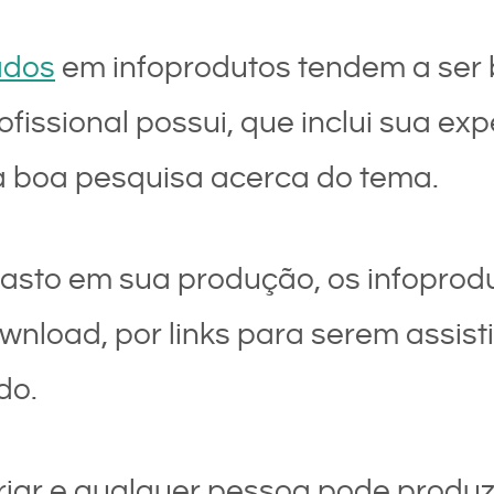
ados
em infoprodutos tendem a ser
issional possui, que inclui sua exp
 boa pesquisa acerca do tema.
gasto em sua produção, os infoprodu
nload, por links para serem assist
do.
iar e qualquer pessoa pode produzi