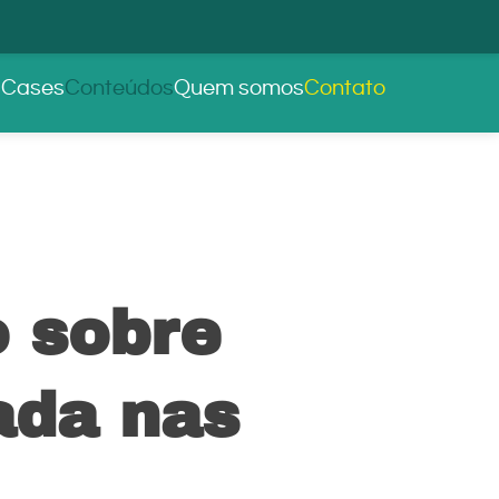
s
Cases
Conteúdos
Quem somos
Contato
o sobre
ada nas