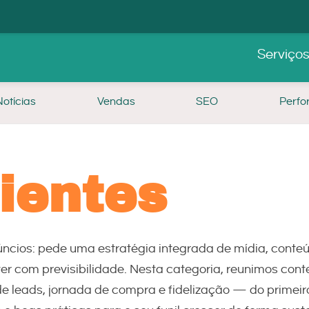
Serviço
Notícias
Vendas
SEO
Perf
ientes
núncios: pede uma estratégia integrada de mídia, cont
er com previsibilidade. Nesta categoria, reunimos con
 de leads, jornada de compra e fidelização — do primeir