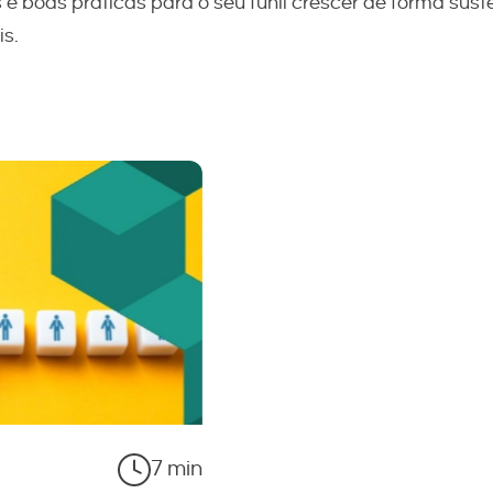
 boas práticas para o seu funil crescer de forma sust
is.
7 min