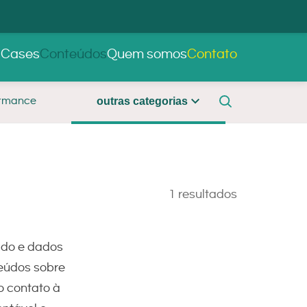
s
Cases
Conteúdos
Quem somos
Contato
ormance
outras categorias
1 resultados
eúdo e dados
teúdos sobre
o contato à