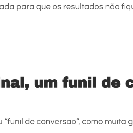
zada para que os resultados não f
inal, um funil de
ou “funil de conversao”, como muita