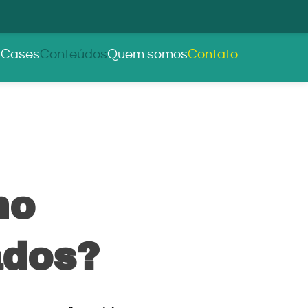
s
Cases
Conteúdos
Quem somos
Contato
mo
ados?