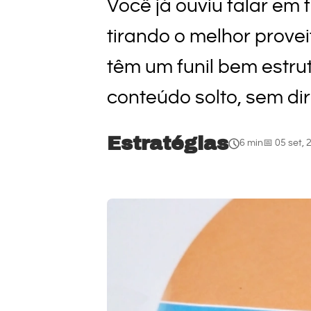
Você já ouviu falar em
tirando o melhor prove
têm um funil bem estru
conteúdo solto, sem dire
Estratégias
6 min
📅 05 set, 