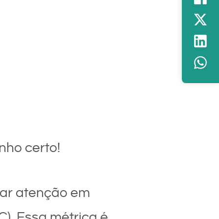
nho certo!
tar atenção em
C). Essa métrica é