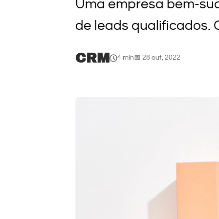
Uma empresa bem-suced
de leads qualificados. 
CRM
4 min
📅 28 out, 2022