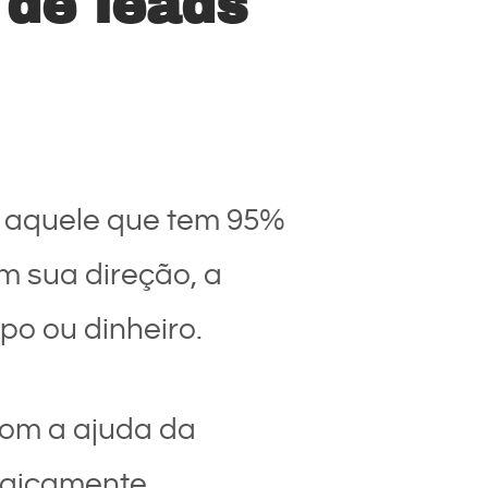
de leads
o, aquele que tem 95%
m sua direção, a
po ou dinheiro.
com a ajuda da
tegicamente