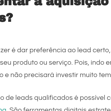
tar a aquisição 
s?
azer é dar preferência ao lead cert
eu produto ou serviço. Pois, indo e
 e não precisará investir muito tem
 de leads qualificados é possível 
ng
. São ferramentas digitais estra