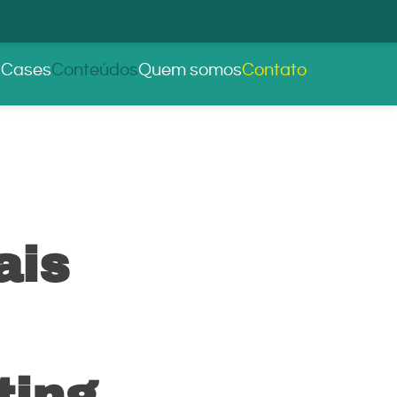
s
Cases
Conteúdos
Quem somos
Contato
ais
ting