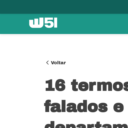
Voltar
16 termo
falados e
departam