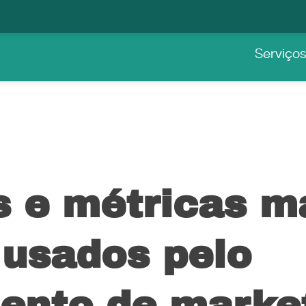
Serviço
s e métricas m
 usados pelo
ento de marke