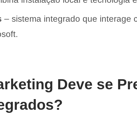
s
– sistema integrado que interage
soft.
arketing Deve se P
tegrados?