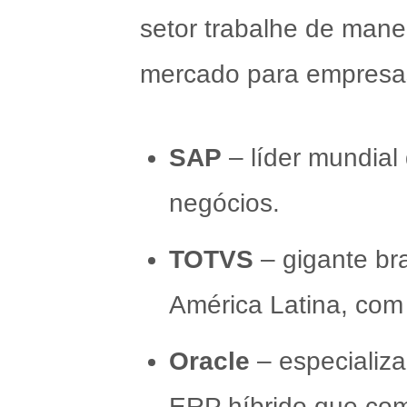
setor trabalhe de mane
mercado para empresas
SAP
– líder mundial
negócios.
TOTVS
– gigante bra
América Latina, com
Oracle
– especializ
ERP híbrido que com