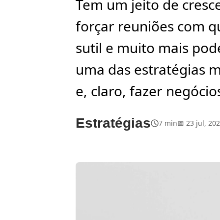
Tem um jeito de cres
forçar reuniões com q
sutil e muito mais po
uma das estratégias ma
e, claro, fazer negóci
Estratégias
7 min
📅 23 jul, 20