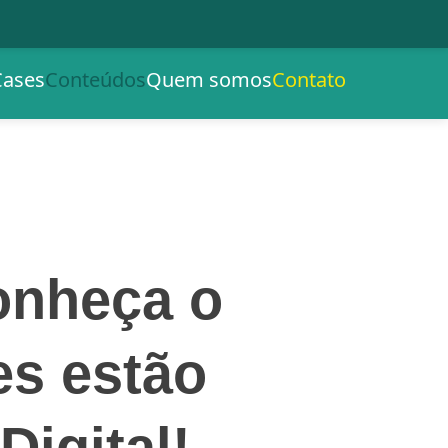
Cases
Conteúdos
Quem somos
Contato
Conheça o
es estão
igital!