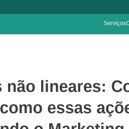
Serviços
s não lineares: 
 como essas açõ
ndo o Marketing D