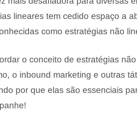
ez mais desafiadora para diversas
égias lineares tem cedido espaço a 
 conhecidas como estratégias não li
rdar o conceito de estratégias não 
, o inbound marketing e outras tá
ndo por que elas são essenciais pa
mpanhe!